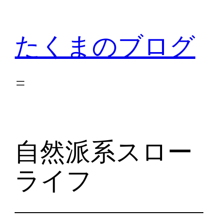
内
容
たくまのブログ
を
ス
キ
ッ
プ
自然派系スロー
ライフ