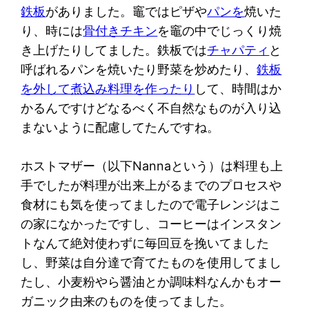
鉄板
がありました。竈ではピザや
パンを
焼いた
り、時には
骨付きチキン
を竈の中でじっくり焼
き上げたりしてました。鉄板では
チャパティ
と
呼ばれるパンを焼いたり野菜を炒めたり、
鉄板
を外して煮込み料理を作ったり
して、時間はか
かるんですけどなるべく不自然なものが入り込
まないように配慮してたんですね。
ホストマザー（以下Nannaという）は料理も上
手でしたが料理が出来上がるまでのプロセスや
食材にも気を使ってましたので電子レンジはこ
の家になかったですし、コーヒーはインスタン
トなんて絶対使わずに毎回豆を挽いてました
し、野菜は自分達で育てたものを使用してまし
たし、小麦粉やら醤油とか調味料なんかもオー
ガニック由来のものを使ってました。