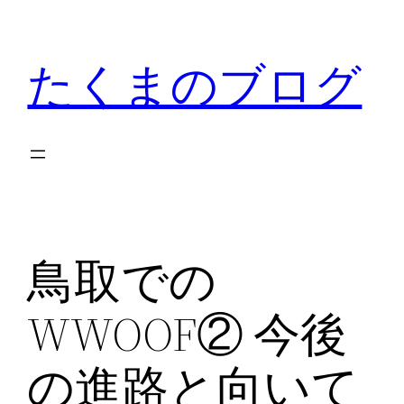
内
容
たくまのブログ
を
ス
キ
ッ
プ
鳥取での
WWOOF② 今後
の進路と向いて