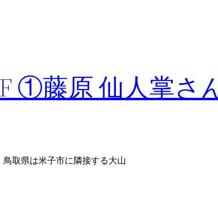
F ①藤原 仙人掌さ
が、鳥取県は米子市に隣接する大山