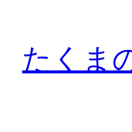
内
容
を
ス
キ
たくま
ッ
プ